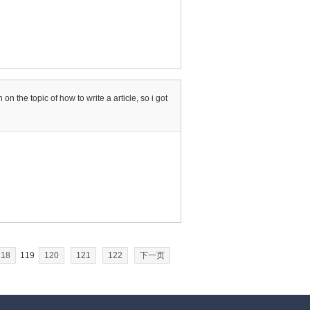
n the topic of how to write a article, so i got
118
119
120
121
122
下一页