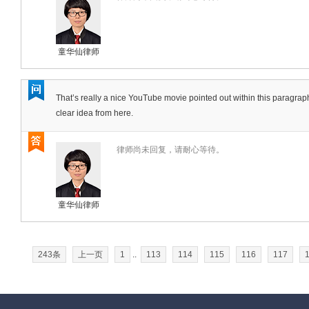
童华仙律师
That’s really a nice YouTube movie pointed out within this paragraph o
clear idea from here.
律师尚未回复，请耐心等待。
童华仙律师
243条
上一页
1
..
113
114
115
116
117