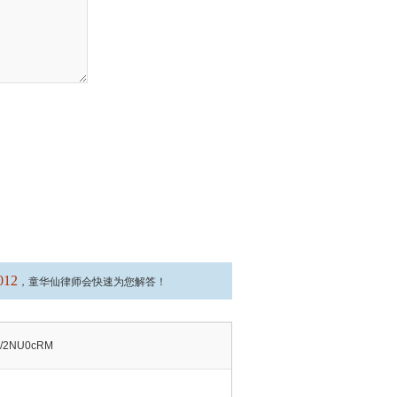
012
，童华仙律师会快速为您解答！
t.ly/2NU0cRM