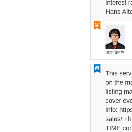
interest 
Hans Alt
童华仙律师
This servi
on the ma
listing m
cover eve
info: htt
sales/ T
TIME com